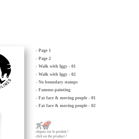
- Page 1
- Page 2
- Walk with Iggy - 01
- Walk with Iggy - 02
- No boundary stamps
- Famous painting
- Fat face & moving people
- 01
- Fat face & moving people
- 02
cliquez sur le produit !
click on the product !