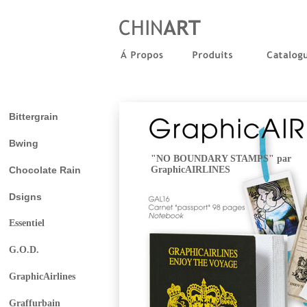
Bittergrain
Bwing
"NO BOUNDARY STAMPS" par
Chocolate Rain
GraphicAIRLINES
Dsigns
Essentiel
G.O.D.
GraphicAirlines
Graffurbain