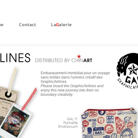
Embarquement immédiat pour un voyage
sans limites dans l'univers créatif des
GraphicAirlines
Please board the GraphicAirlines and
enjoy this new journey into their no
boundary creativity.